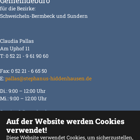
Gemeindebüro
für die Bezirke:
Schweicheln-Bermbeck und Sundern
Claudia Pallas
Am Uphof 11
T: 0 52 21 - 9 61 90 60
Fax: 0 52 21 - 6 65 50
E:
pallas@stephanus-hiddenhausen.de
Di.: 9:00 – 12:00 Uhr
Mi.: 9:00 – 12:00 Uhr
Service & Downloads
Auf der Website werden Cookies
Impressum
verwendet!
Datenschutz
Diese Website verwendet Cookies, um sicherzustellen,