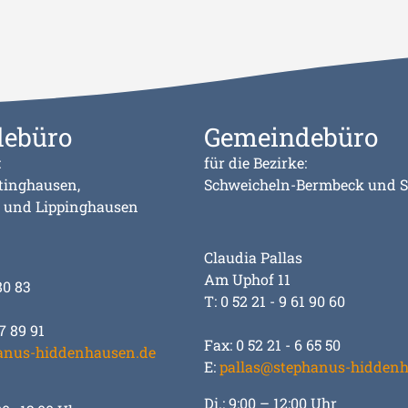
ebüro
Gemeindebüro
:
für die Bezirke:
tinghausen,
Schweicheln-Bermbeck und 
 und Lippinghausen
Claudia Pallas
Am Uphof 11
80 83
T: 0 52 21 - 9 61 90 60
7 89 91
Fax: 0 52 21 - 6 65 50
anus-hiddenhausen.de
E:
pallas@stephanus-hiddenh
Di.: 9:00 – 12:00 Uhr