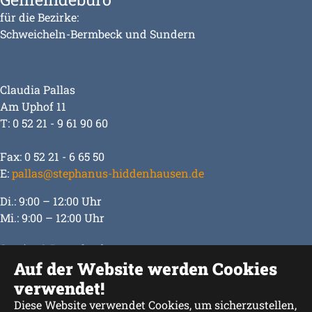
für die Bezirke:
Schweicheln-Bermbeck und Sundern
Claudia Pallas
Am Uphof 11
T: 0 52 21 - 9 61 90 60
Fax: 0 52 21 - 6 65 50
E:
pallas@stephanus-hiddenhausen.de
Di.: 9:00 – 12:00 Uhr
Mi.: 9:00 – 12:00 Uhr
Service & Downloads
Auf der Website werden Cookies
Impressum
verwendet!
Datenschutz
Diese Website verwendet Cookies, um sicherzustellen,