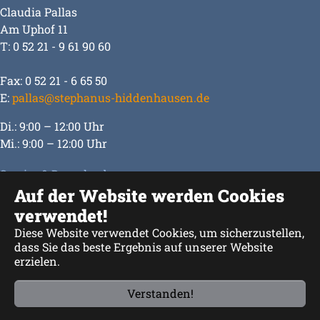
Claudia Pallas
Am Uphof 11
T: 0 52 21 - 9 61 90 60
Fax: 0 52 21 - 6 65 50
E:
pallas@stephanus-hiddenhausen.de
Di.: 9:00 – 12:00 Uhr
Mi.: 9:00 – 12:00 Uhr
Service & Downloads
Auf der Website werden Cookies
Impressum
verwendet!
Datenschutz
Diese Website verwendet Cookies, um sicherzustellen,
dass Sie das beste Ergebnis auf unserer Website
erzielen.
Facebook
Instagram
Verstanden!
YouTube