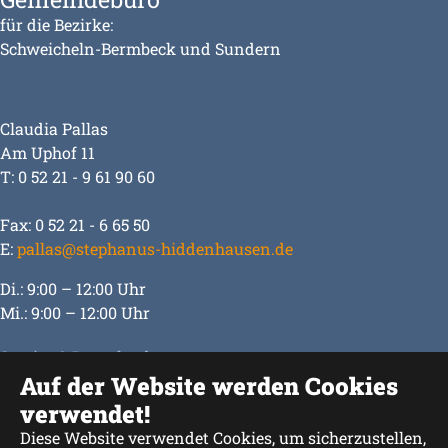
für die Bezirke:
Schweicheln-Bermbeck und Sundern
Claudia Pallas
Am Uphof 11
T: 0 52 21 - 9 61 90 60
Fax: 0 52 21 - 6 65 50
E:
pallas@stephanus-hiddenhausen.de
Di.: 9:00 – 12:00 Uhr
Mi.: 9:00 – 12:00 Uhr
Service & Downloads
Auf der Website werden Cookies
Impressum
verwendet!
Datenschutz
Diese Website verwendet Cookies, um sicherzustellen,