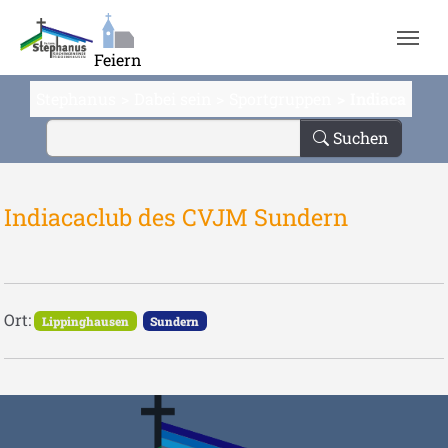
Zum Hauptinhalt springen
Feiern
Stephanus
Dabei sein
Sportgruppen
Indiaca
Suchen
Indiacaclub des CVJM Sundern
Ort:
Lippinghausen
Sundern