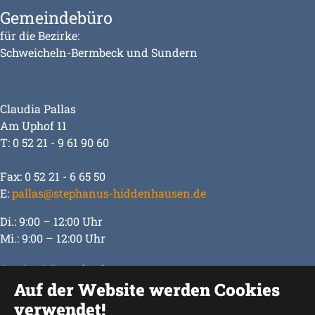
Gemeindebüro
für die Bezirke:
Schweicheln-Bermbeck und Sundern
Claudia Pallas
Am Uphof 11
T: 0 52 21 - 9 61 90 60
Fax: 0 52 21 - 6 65 50
E:
pallas@stephanus-hiddenhausen.de
Di.: 9:00 – 12:00 Uhr
Mi.: 9:00 – 12:00 Uhr
Service & Downloads
Auf der Website werden Cookies
Impressum
verwendet!
Datenschutz