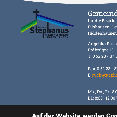
Gemeind
für die Bezirke
Eilshausen, Oe
Hiddenhausen
Angelika Ruch
Erdbrügge 13
T: 0 52 23 - 87 
Fax: 0 52 23 - 8
E:
ruch@steph
Mo., Do., Fr.: 
Di.: 8:00–12:00
Auf der Website werden Coo