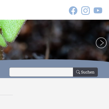
e"
Suchen