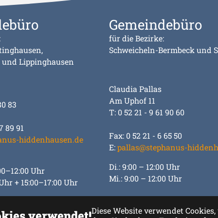
ebüro
Gemeindebüro
:
für die Bezirke:
tinghausen,
Schweicheln-Bermbeck und 
 und Lippinghausen
Claudia Pallas
Am Uphof 11
80 83
T: 0 52 21 - 9 61 90 60
7 89 91
Fax: 0 52 21 - 6 65 50
anus-hiddenhausen.de
E:
pallas@stephanus-hiddenh
Di.: 9:00 – 12:00 Uhr
8:00–12:00 Uhr
Mi.: 9:00 – 12:00 Uhr
 Uhr + 15:00–17:00 Uhr
Diese Website verwendet Cookies, 
kies verwendet!