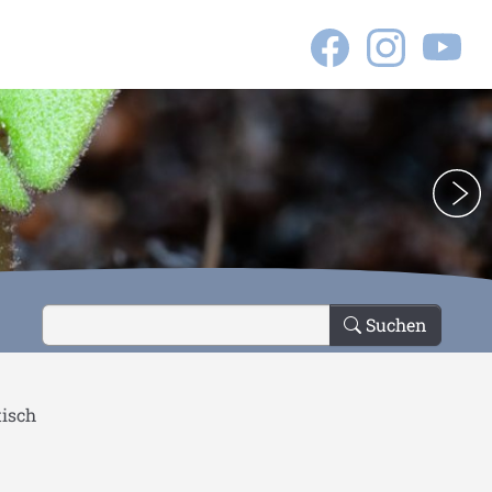
e"
Suchen
tisch