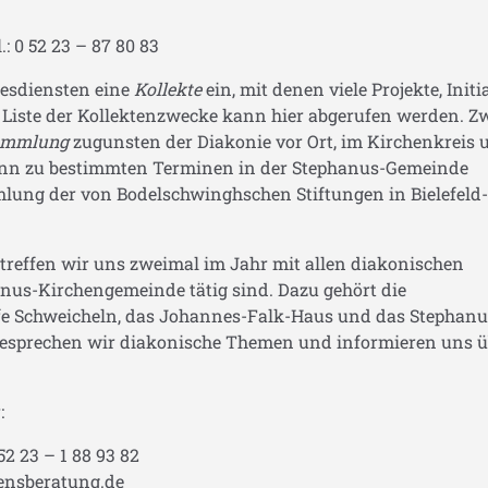
 0 52 23 – 87 80 83
esdiensten eine
Kollekte
ein, mit denen viele Projekte, Initi
 Liste der Kollektenzwecke kann hier abgerufen werden. Z
ammlung
zugunsten der Diakonie vor Ort, im Kirchenkreis 
n zu bestimmten Terminen in der Stephanus-Gemeinde
ung der von Bodelschwinghschen Stiftungen in Bielefeld-
reffen wir uns zweimal im Jahr mit allen diakonischen
anus-Kirchengemeinde tätig sind. Dazu gehört die
lfe Schweicheln, das Johannes-Falk-Haus und das Stephanu
sprechen wir diakonische Themen und informieren uns ü
:
2 23 – 1 88 93 82
ensberatung.de