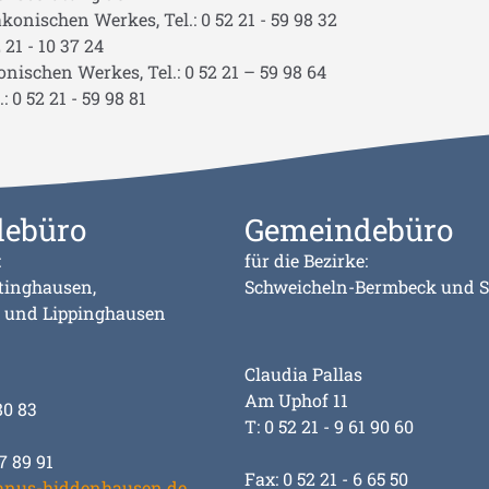
onischen Werkes, Tel.: 0 52 21 - 59 98 32
21 - 10 37 24
ischen Werkes, Tel.: 0 52 21 – 59 98 64
0 52 21 - 59 98 81
ebüro
Gemeindebüro
:
für die Bezirke:
tinghausen,
Schweicheln-Bermbeck und 
 und Lippinghausen
Claudia Pallas
Am Uphof 11
80 83
T: 0 52 21 - 9 61 90 60
7 89 91
Fax: 0 52 21 - 6 65 50
anus-hiddenhausen.de