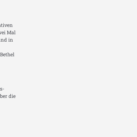
ativen
wei Mal
und in
Bethel
s-
ber die