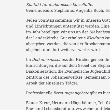
Kontakt für diakonische Einzelhilfe:
Gemeindebüro Stephanus, Angelika Ruch, Tel.:
Jeden Sonntag sammeln wir in unseren Gott
und Einrichtungen unterstützt werden. Eine
im Jahr beteiligen wir uns an der
Diakonies
der Landeskirche. Gut erhaltene
Kleidung
kan
abgegeben werden, die von der Brockensamml
abgeholt und dort weiterverwertet wird.
Im
Diakonieausschuss
der Kirchengemeinde t
Einrichtungen, die auf dem Gebiet der Steph
Diakoniestation, die Evangelische Jugendhi
Zentrum des Johanneswerkes. Gemeinsam be
Arbeit der einzelnen Träger.
Professionelle
Beratungsangebote
gibt es hier
Blaues Kreuz, Hermann Hägerbäumer, Tel.: 0 5
Ehe- und Lebensberatung, www.ehe-und-leb