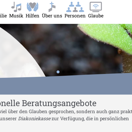
lie
Musik
Hilfen
Über uns
Personen
Glaube
r Jugend Familie"
Submenu for "Musik"
Submenu for "Hilfen"
Submenu for "Über uns"
Submenu for "Personen"
Submenu for "Glaub
 Jörg
irche
sik.
 17:00 in
onelle Beratungsangebote
viel über den Glauben gesprochen, sondern auch ganz prak
s unserer
Diakoniekasse
zur Verfügung, die in persönlichen